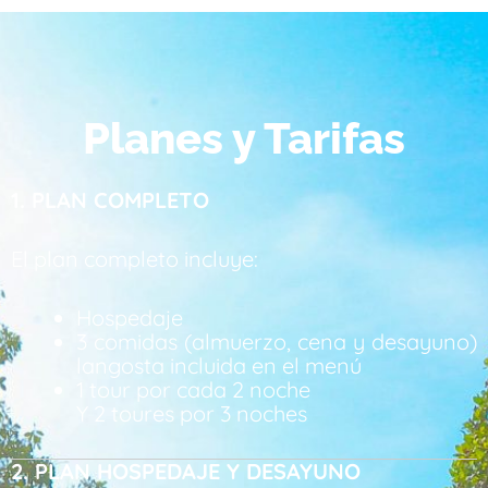
Planes y Tarifas
1. PLAN COMPLETO
El plan completo incluye:
Hospedaje
3 comidas (almuerzo, cena y desayuno)
langosta incluida en el menú
1 tour por cada 2 noche
Y 2 toures por 3 noches
2. PLAN HOSPEDAJE Y DESAYUNO