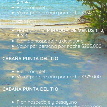
3 Y 4
Plan completo
Valor por persona por noche $330.000
Habitaciones
MIRADOR DE VENUS 1, 2,
3 Y 4
Plan de hospedaje y desayuno
Valor por persona por noche $205.000
CABAÑA PUNTA DEL TÍO
Plan completo
Valor por persona por noche $375.000
CABAÑA PUNTA DEL TIO
Plan hospedaje y desayuno