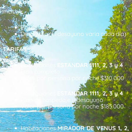
Incluye:
Hospedaje
Desayuno (el desayuno varia cada día)
TARIFAS
Habitaciones
ESTANDAR 1111, 2, 3 y 4
Plan completo
Valor por persona por noche $310.000
Habitaciones
ESTANDAR 1111, 2, 3 y 4
Plan de hospedaje y desayuno
Valor por persona por noche $185.000
Habitaciones
MIRADOR DE VENUS 1, 2,